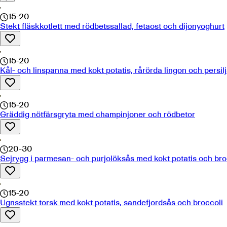
15-20
Stekt fläskkotlett med rödbetssallad, fetaost och dijonyoghurt
15-20
Kål- och linspanna med kokt potatis, rårörda lingon och persil
15-20
Gräddig nötfärsgryta med champinjoner och rödbetor
20-30
Sejrygg i parmesan- och purjolöksås med kokt potatis och bro
15-20
Ugnsstekt torsk med kokt potatis, sandefjordsås och broccoli