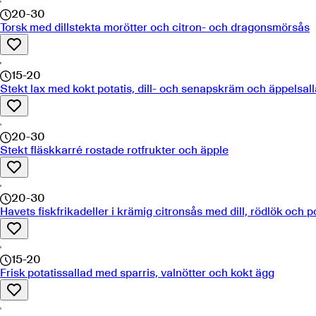
20-30
Torsk med dillstekta morötter och citron- och dragonsmörsås
15-20
Stekt lax med kokt potatis, dill- och senapskräm och äppelsal
20-30
Stekt fläskkarré rostade rotfrukter och äpple
20-30
Havets fiskfrikadeller i krämig citronsås med dill, rödlök och p
15-20
Frisk potatissallad med sparris, valnötter och kokt ägg