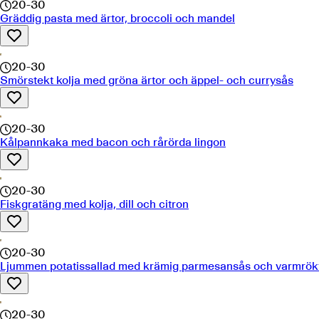
20-30
Gräddig pasta med ärtor, broccoli och mandel
20-30
Smörstekt kolja med gröna ärtor och äppel- och currysås
20-30
Kålpannkaka med bacon och rårörda lingon
20-30
Fiskgratäng med kolja, dill och citron
20-30
Ljummen potatissallad med krämig parmesansås och varmrökt
20-30