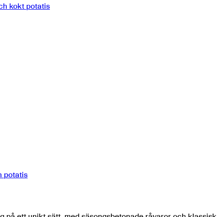
h kokt potatis
 potatis
g på ett unikt sätt, med säsongsbetonade råvaror och klassis