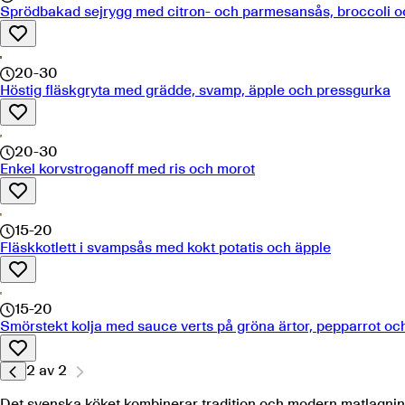
Sprödbakad sejrygg med citron- och parmesansås, broccoli oc
20-30
Höstig fläskgryta med grädde, svamp, äpple och pressgurka
20-30
Enkel korvstroganoff med ris och morot
15-20
Fläskkotlett i svampsås med kokt potatis och äpple
15-20
Smörstekt kolja med sauce verts på gröna ärtor, pepparrot och
2
av
2
Det svenska köket kombinerar tradition och modern matlagnin