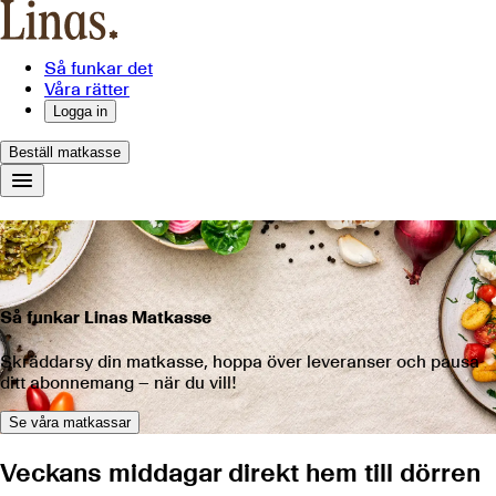
Så funkar det
Våra rätter
Logga in
Beställ matkasse
Så funkar Linas Matkasse
Skräddarsy din matkasse, hoppa över leveranser och pausa
ditt abonnemang – när du vill!
Se våra matkassar
Veckans middagar direkt hem till dörren