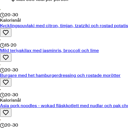
20-30
Kalorisnål
Kycklingsouvlaki med citron, timjan, tzatziki och rostad potatis
15-20
Mild teriyakilax med jasminris, broccoli och lime
20-30
Burgare med het hamburgerdressing och rostade morötter
20-30
Kalorisnål
Asia pork noodles - wokad fläskkotlett med nudlar och pak ch
20-30