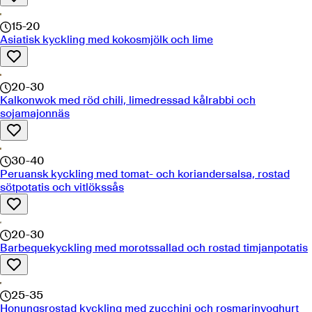
15-20
Asiatisk kyckling med kokosmjölk och lime
20-30
Kalkonwok med röd chili, limedressad kålrabbi och
sojamajonnäs
30-40
Peruansk kyckling med tomat- och koriandersalsa, rostad
sötpotatis och vitlökssås
20-30
Barbequekyckling med morotssallad och rostad timjanpotatis
25-35
Honungsrostad kyckling med zucchini och rosmarinyoghurt