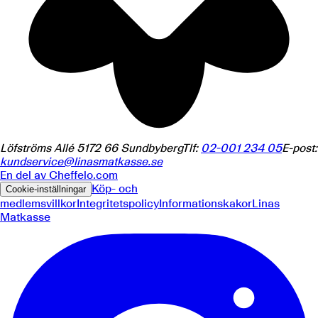
Löfströms Allé 5
172 66
Sundbyberg
Tlf:
02-001 234 05
E-post:
kundservice@linasmatkasse.se
En del av
Cheffelo.com
Köp- och
Cookie-inställningar
medlemsvillkor
Integritetspolicy
Informationskakor
Linas
Matkasse