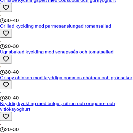
Grillade kycklingspett med couscous och gurkyoghurt
30-40
Grillad kyckling med parmesanslungad romansallad
20-30
Ugnsbakad kyckling med senapssås och tomatsallad
30-40
Crispy chicken med kryddiga pommes château och grönsaker
30-40
Kryddig kyckling med bulgur, citron och oregano- och
vitlöksyoghurt
20-30