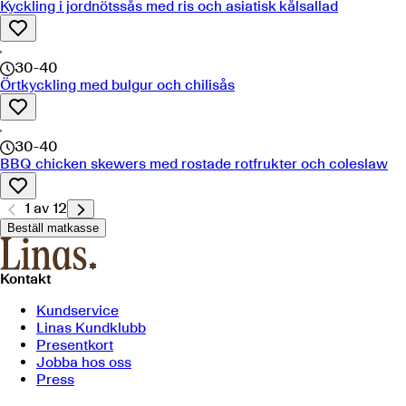
Kyckling i jordnötssås med ris och asiatisk kålsallad
30-40
Örtkyckling med bulgur och chilisås
30-40
BBQ chicken skewers med rostade rotfrukter och coleslaw
1
av
12
Beställ matkasse
Kontakt
Kundservice
Linas Kundklubb
Presentkort
Jobba hos oss
Press