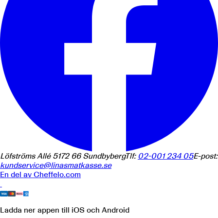
Löfströms Allé 5
172 66
Sundbyberg
Tlf:
02-001 234 05
E-post:
kundservice@linasmatkasse.se
En del av
Cheffelo.com
Ladda ner appen
till iOS och Android