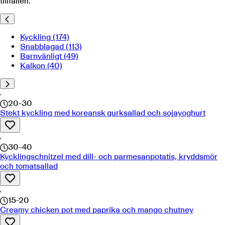
tillfällen.
Kyckling
(174)
Snabblagad
(113)
Barnvänligt
(49)
Kalkon
(40)
20-30
Stekt kyckling med koreansk gurksallad och sojayoghurt
30-40
Kycklingschnitzel med dill- och parmesanpotatis, kryddsmör
och tomatsallad
15-20
Creamy chicken pot med paprika och mango chutney