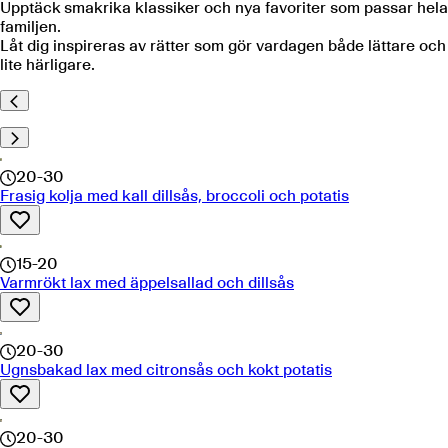
Upptäck smakrika klassiker och nya favoriter som passar hela
familjen.
Låt dig inspireras av rätter som gör vardagen både lättare och
lite härligare.
20-30
Frasig kolja med kall dillsås, broccoli och potatis
15-20
Varmrökt lax med äppelsallad och dillsås
20-30
Ugnsbakad lax med citronsås och kokt potatis
20-30