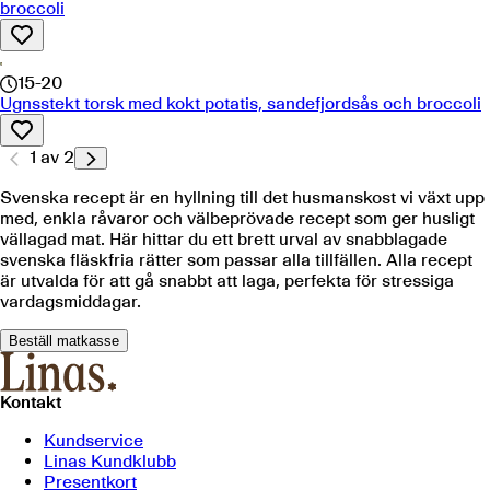
broccoli
15-20
Ugnsstekt torsk med kokt potatis, sandefjordsås och broccoli
1
av
2
Svenska recept är en hyllning till det husmanskost vi växt upp
med, enkla råvaror och välbeprövade recept som ger husligt
vällagad mat. Här hittar du ett brett urval av snabblagade
svenska fläskfria rätter som passar alla tillfällen. Alla recept
är utvalda för att gå snabbt att laga, perfekta för stressiga
vardagsmiddagar.
Beställ matkasse
Kontakt
Kundservice
Linas Kundklubb
Presentkort