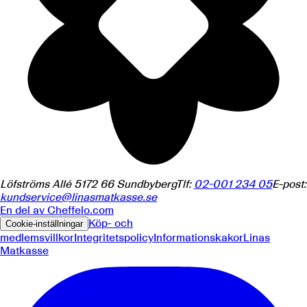
Löfströms Allé 5
172 66
Sundbyberg
Tlf:
02-001 234 05
E-post:
kundservice@linasmatkasse.se
En del av
Cheffelo.com
Köp- och
Cookie-inställningar
medlemsvillkor
Integritetspolicy
Informationskakor
Linas
Matkasse