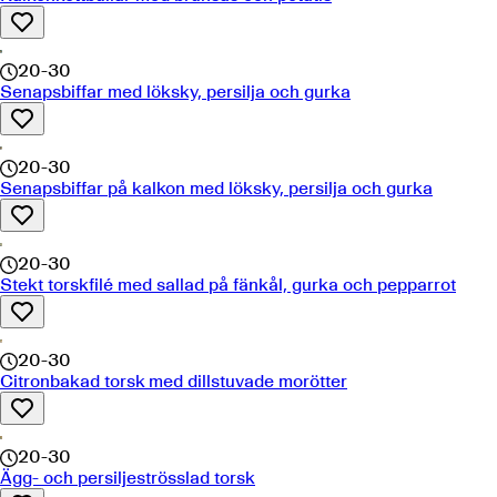
20-30
Senapsbiffar med löksky, persilja och gurka
20-30
Senapsbiffar på kalkon med löksky, persilja och gurka
20-30
Stekt torskfilé med sallad på fänkål, gurka och pepparrot
20-30
Citronbakad torsk med dillstuvade morötter
20-30
Ägg- och persiljeströsslad torsk