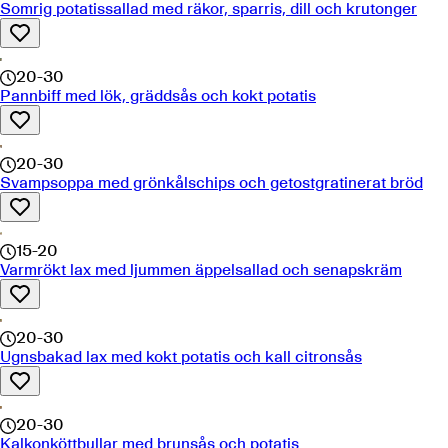
Somrig potatissallad med räkor, sparris, dill och krutonger
20-30
Pannbiff med lök, gräddsås och kokt potatis
20-30
Svampsoppa med grönkålschips och getostgratinerat bröd
15-20
Varmrökt lax med ljummen äppelsallad och senapskräm
20-30
Ugnsbakad lax med kokt potatis och kall citronsås
20-30
Kalkonköttbullar med brunsås och potatis