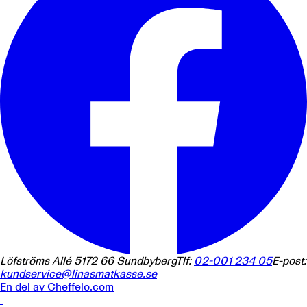
Löfströms Allé 5
172 66
Sundbyberg
Tlf:
02-001 234 05
E-post:
kundservice@linasmatkasse.se
En del av
Cheffelo.com