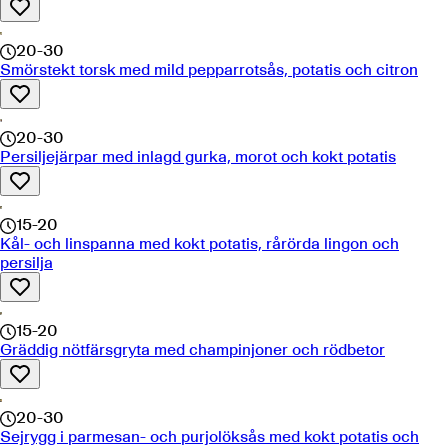
20-30
Smörstekt torsk med mild pepparrotsås, potatis och citron
20-30
Persiljejärpar med inlagd gurka, morot och kokt potatis
15-20
Kål- och linspanna med kokt potatis, rårörda lingon och
persilja
15-20
Gräddig nötfärsgryta med champinjoner och rödbetor
20-30
Sejrygg i parmesan- och purjolöksås med kokt potatis och