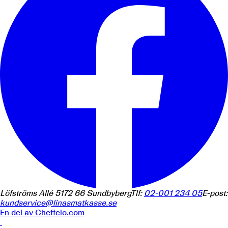
Löfströms Allé 5
172 66
Sundbyberg
Tlf:
02-001 234 05
E-post:
kundservice@linasmatkasse.se
En del av
Cheffelo.com