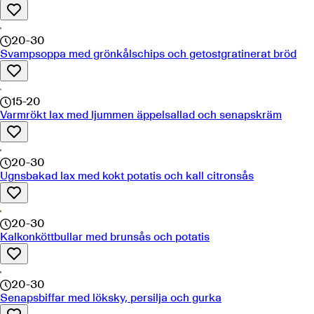
20-30
Svampsoppa med grönkålschips och getostgratinerat bröd
15-20
Varmrökt lax med ljummen äppelsallad och senapskräm
20-30
Ugnsbakad lax med kokt potatis och kall citronsås
20-30
Kalkonköttbullar med brunsås och potatis
20-30
Senapsbiffar med löksky, persilja och gurka