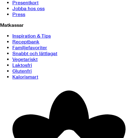
Presentkort
Jobba hos oss
Press
Matkassar
Inspiration & Tips
Receptbank
Familjefavoriter
Snabbt och lättlagat
Vegetariskt
Laktosfri
Glutenfri
Kalorismart