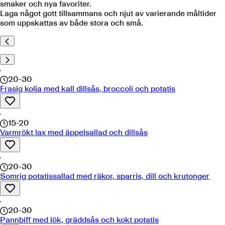
smaker och nya favoriter.
Laga något gott tillsammans och njut av varierande måltider
som uppskattas av både stora och små.
20-30
Frasig kolja med kall dillsås, broccoli och potatis
15-20
Varmrökt lax med äppelsallad och dillsås
20-30
Somrig potatissallad med räkor, sparris, dill och krutonger
20-30
Pannbiff med lök, gräddsås och kokt potatis