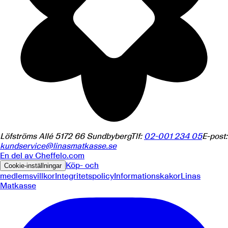
Löfströms Allé 5
172 66
Sundbyberg
Tlf:
02-001 234 05
E-post:
kundservice@linasmatkasse.se
En del av
Cheffelo.com
Köp- och
Cookie-inställningar
medlemsvillkor
Integritetspolicy
Informationskakor
Linas
Matkasse