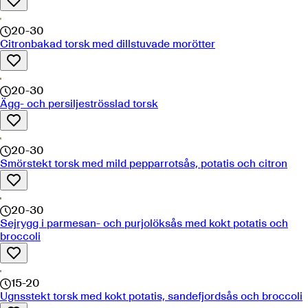
20-30
Citronbakad torsk med dillstuvade morötter
20-30
Ägg- och persiljeströsslad torsk
20-30
Smörstekt torsk med mild pepparrotsås, potatis och citron
20-30
Sejrygg i parmesan- och purjolöksås med kokt potatis och
broccoli
15-20
Ugnsstekt torsk med kokt potatis, sandefjordsås och broccoli