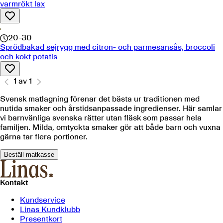
varmrökt lax
20-30
Sprödbakad sejrygg med citron- och parmesansås, broccoli
och kokt potatis
1
av
1
Svensk matlagning förenar det bästa ur traditionen med
nutida smaker och årstidsanpassade ingredienser. Här samlar
vi barnvänliga svenska rätter utan fläsk som passar hela
familjen. Milda, omtyckta smaker gör att både barn och vuxna
gärna tar flera portioner.
Beställ matkasse
Kontakt
Kundservice
Linas Kundklubb
Presentkort