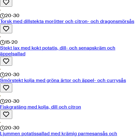
20-30
Torsk med dillstekta morötter och citron- och dragonsmörsås
15-20
Stekt lax med kokt potatis, dill- och senapskräm och
äppelsallad
20-30
Smörstekt kolja med gröna ärtor och äppel- och currysås
20-30
Fiskgratäng med kolja, dill och citron
20-30
Ljummen potatissallad med krämig parmesansås och