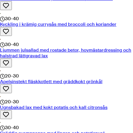
30-40
Kyckling i krämig currysås med broccoli och koriander
30-40
Ljummen julsallad med rostade betor, hovmästardressing och
halstrad lättgravad lax
20-30
Apelsinstekt fläskkotlett med gräddkokt grönkål
20-30
Ugnsbakad lax med kokt potatis och kall citronsås
30-40