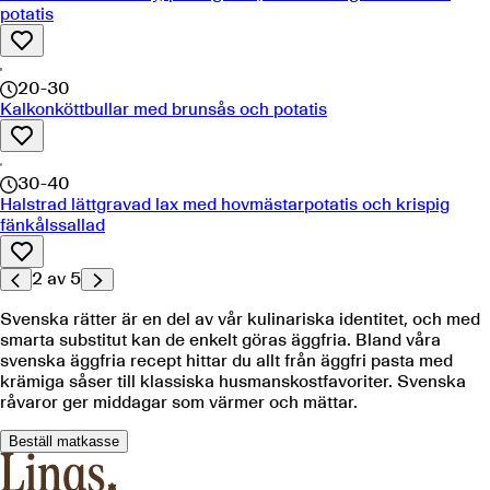
potatis
20-30
Kalkonköttbullar med brunsås och potatis
30-40
Halstrad lättgravad lax med hovmästarpotatis och krispig
fänkålssallad
2
av
5
Svenska rätter är en del av vår kulinariska identitet, och med
smarta substitut kan de enkelt göras äggfria. Bland våra
svenska äggfria recept hittar du allt från äggfri pasta med
krämiga såser till klassiska husmanskostfavoriter. Svenska
råvaror ger middagar som värmer och mättar.
Beställ matkasse