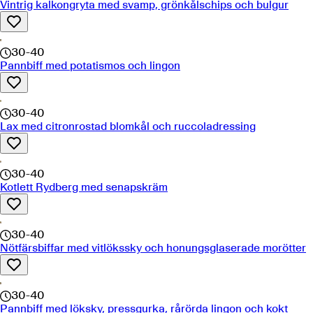
Vintrig kalkongryta med svamp, grönkålschips och bulgur
30-40
Pannbiff med potatismos och lingon
30-40
Lax med citronrostad blomkål och ruccoladressing
30-40
Kotlett Rydberg med senapskräm
30-40
Nötfärsbiffar med vitlökssky och honungsglaserade morötter
30-40
Pannbiff med löksky, pressgurka, rårörda lingon och kokt