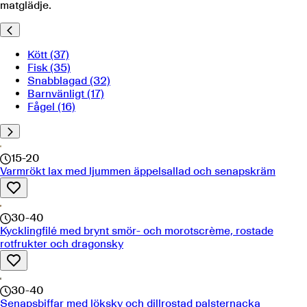
matglädje.
Kött
(37)
Fisk
(35)
Snabblagad
(32)
Barnvänligt
(17)
Fågel
(16)
15-20
Varmrökt lax med ljummen äppelsallad och senapskräm
30-40
Kycklingfilé med brynt smör- och morotscrème, rostade
rotfrukter och dragonsky
30-40
Senapsbiffar med löksky och dillrostad palsternacka