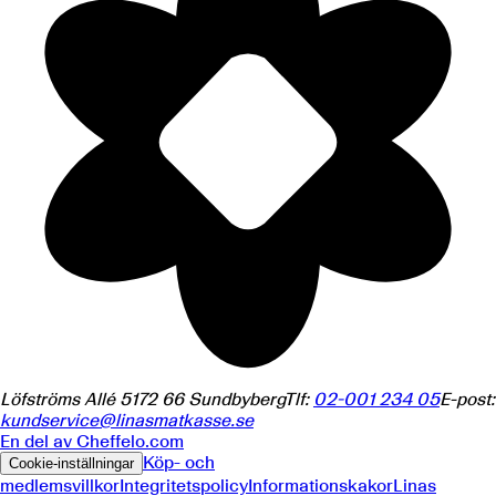
Löfströms Allé 5
172 66
Sundbyberg
Tlf:
02-001 234 05
E-post:
kundservice@linasmatkasse.se
En del av
Cheffelo.com
Köp- och
Cookie-inställningar
medlemsvillkor
Integritetspolicy
Informationskakor
Linas