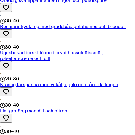
Gräddig svamppanna med lingon och potatispuré
30-40
Rosmarinkyckling med gräddsås, potatismos och broccoli
30-40
Ugnsbakad torskfilé med brynt hasselnötssmör,
rotsellericrème och dill
20-30
Krämig färspanna med vitkål, äpple och rårörda lingon
30-40
Fiskgratäng med dill och citron
30-40