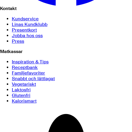
Kontakt
Kundservice
Linas Kundklubb
Presentkort
Jobba hos oss
Press
Matkassar
Inspiration & Tips
Receptbank
Familjefavoriter
Snabbt och lättlagat
Vegetariskt
Laktosfri
Glutenfri
Kalorismart