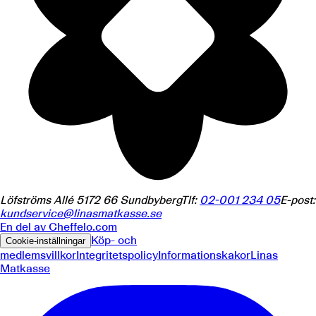
Löfströms Allé 5
172 66
Sundbyberg
Tlf:
02-001 234 05
E-post:
kundservice@linasmatkasse.se
En del av
Cheffelo.com
Köp- och
Cookie-inställningar
medlemsvillkor
Integritetspolicy
Informationskakor
Linas
Matkasse