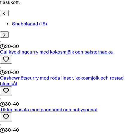
fläskkött.
Snabblagad
(16)
20-30
Gul kycklingcurry med kokosmjölk och palsternacka
20-30
Cashewnötscurry med röda linser, kokosmjölk och rostad
blomkål
30-40
Tikka masala med pannoumi och babyspenat
30-40