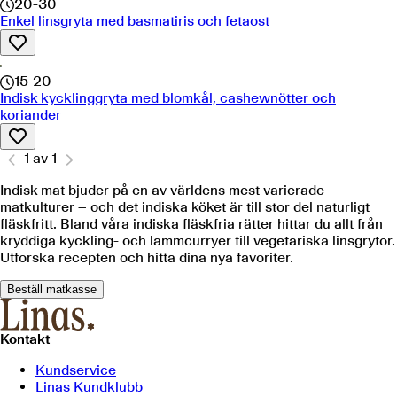
20-30
Enkel linsgryta med basmatiris och fetaost
15-20
Indisk kycklinggryta med blomkål, cashewnötter och
koriander
1
av
1
Indisk mat bjuder på en av världens mest varierade
matkulturer – och det indiska köket är till stor del naturligt
fläskfritt. Bland våra indiska fläskfria rätter hittar du allt från
kryddiga kyckling- och lammcurryer till vegetariska linsgrytor.
Utforska recepten och hitta dina nya favoriter.
Beställ matkasse
Kontakt
Kundservice
Linas Kundklubb