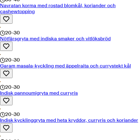
Navratan korma med rostad blomkål, koriander och
cashewtopping
20-30
Nötfärsgryta med indiska smaker och vitlöksbröd
20-30
Garam masala-kyckling med äppelraita och currystekt kål
20-30
Indisk pannoumigryta med curryris
20-30
Indisk kycklinggryta med heta kryddor, curryris och koriander