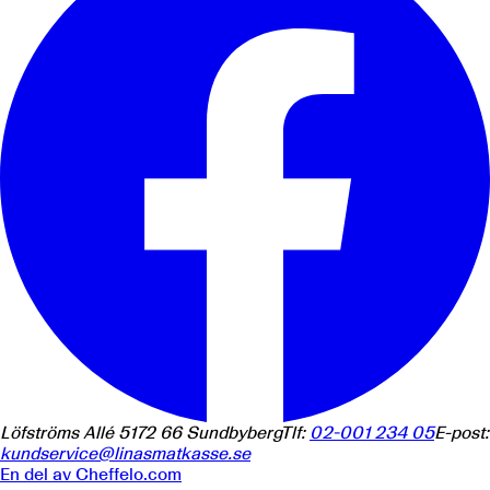
Löfströms Allé 5
172 66
Sundbyberg
Tlf:
02-001 234 05
E-post:
kundservice@linasmatkasse.se
En del av
Cheffelo.com