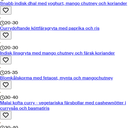
Snabb indisk dhal med yoghurt, mango chutney och koriander
20-30
Currydoftande köttfärsgryta med paprika och ris
20-30
Indisk linsgryta med mango chutney och färsk koriander
25-35
Blomkålskorma med fetaost, mynta och mangochutney
30-40
Malai kofta curry - vegetariska färsbollar med cashewnötter i
currysås och basmatiris
30-40