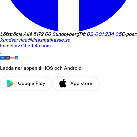
Löfströms Allé 5
172 66
Sundbyberg
Tlf:
02-001 234 05
E-post:
kundservice@linasmatkasse.se
En del av
Cheffelo.com
Ladda ner appen
till iOS och Android