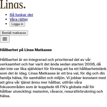
Så funkar det
Våra rätter
Logga in
Beställ matkasse
Hållbarhet på Linas Matkasse
Hållbarhet är en integrerad och prioriterad del av vår
verksamhet och har varit det ända sedan starten 2008, då
det inte var lika självklart för företag att ha ett hållbarhetstänk
som det är idag. Linas Matkasse är ett bra val, för dig och din
familjs hälsa, för samhället och miljön. Vi jobbar konstant med
att göra vår tjänst ännu mer hållbar, utifrån våra
fokusområden som är kopplade till FN’s globala mål för
hållbar utveckling: matsvinn, råvaror, resursförbrukning och
hälsa.