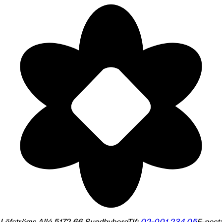
Löfströms Allé 5
172 66
Sundbyberg
Tlf:
02-001 234 05
E-post: