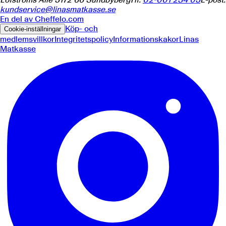
kundservice@linasmatkasse.se
En del av
Cheffelo.com
Köp- och
Cookie-inställningar
medlemsvillkor
Integritetspolicy
Informationskakor
Linas
Matkasse