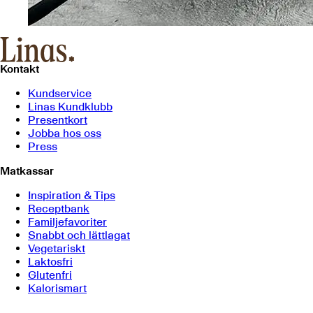
Kontakt
Kundservice
Linas Kundklubb
Presentkort
Jobba hos oss
Press
Matkassar
Inspiration & Tips
Receptbank
Familjefavoriter
Snabbt och lättlagat
Vegetariskt
Laktosfri
Glutenfri
Kalorismart