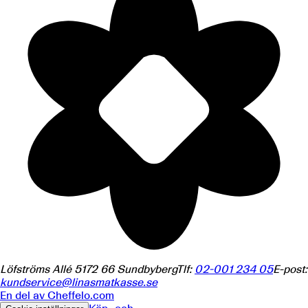
Löfströms Allé 5
172 66
Sundbyberg
Tlf:
02-001 234 05
E-post:
kundservice@linasmatkasse.se
En del av
Cheffelo.com