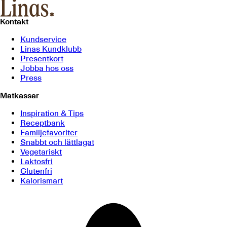
Kontakt
Kundservice
Linas Kundklubb
Presentkort
Jobba hos oss
Press
Matkassar
Inspiration & Tips
Receptbank
Familjefavoriter
Snabbt och lättlagat
Vegetariskt
Laktosfri
Glutenfri
Kalorismart