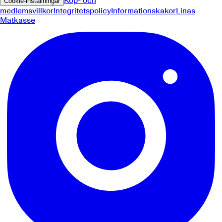
Köp- och
Cookie-inställningar
medlemsvillkor
Integritetspolicy
Informationskakor
Linas
Matkasse