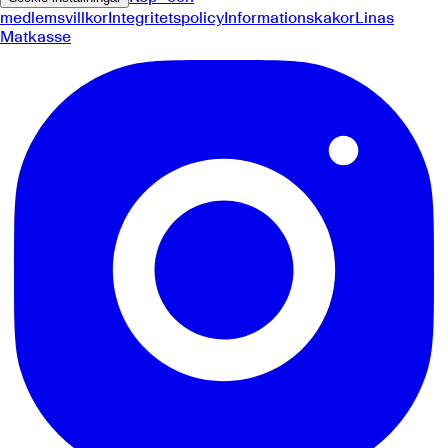
medlemsvillkor
Integritetspolicy
Informationskakor
Linas
Matkasse