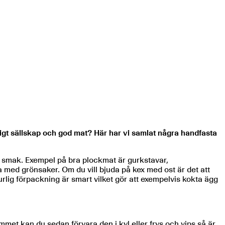
ligt sällskap och god mat? Här har vi samlat några handfasta
 och smak. Exempel på bra plockmat är gurkstavar,
a med grönsaker. Om du vill bjuda på kex med ost är det att
rlig förpackning är smart vilket gör att exempelvis kokta ägg
mmet kan du sedan förvara den i kyl eller frys och vips så är