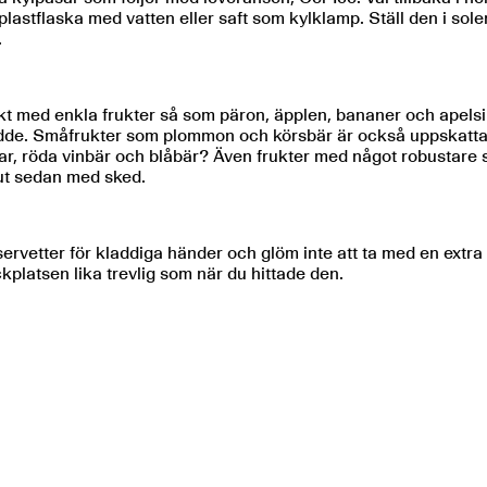
plastflaska med vatten eller saft som kylklamp. Ställ den i solen 
.
t med enkla frukter så som päron, äpplen, bananer och apelsine
. Småfrukter som plommon och körsbär är också uppskattat o
bbar, röda vinbär och blåbär? Även frukter med något robusta
vnjut sedan med sked.
åtservetter för kladdiga händer och glöm inte att ta med en e
ickplatsen lika trevlig som när du hittade den.