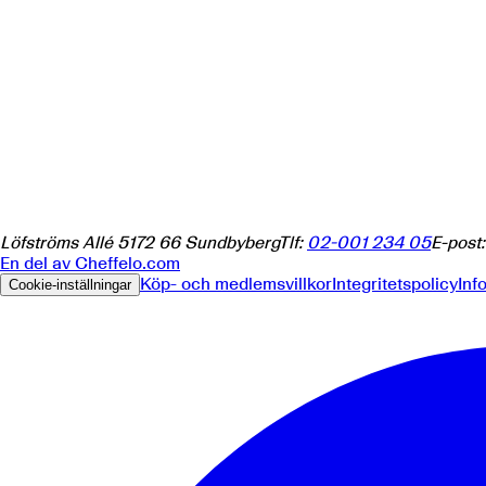
Löfströms Allé 5
172 66
Sundbyberg
Tlf:
02-001 234 05
E-post
En del av
Cheffelo.com
Köp- och medlemsvillkor
Integritetspolicy
Inf
Cookie-inställningar