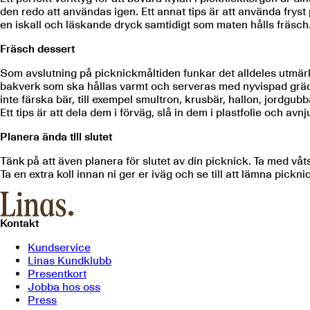
den redo att användas igen. Ett annat tips är att använda fryst 
en iskall och läskande dryck samtidigt som maten hålls fräsch
Fräsch dessert
Som avslutning på picknickmåltiden funkar det alldeles utmärk
bakverk som ska hållas varmt och serveras med nyvispad grädde
inte färska bär, till exempel smultron, krusbär, hallon, jordgu
Ett tips är att dela dem i förväg, slå in dem i plastfolie och a
Planera ända till slutet
Tänk på att även planera för slutet av din picknick. Ta med v
Ta en extra koll innan ni ger er iväg och se till att lämna pickn
Kontakt
Kundservice
Linas Kundklubb
Presentkort
Jobba hos oss
Press