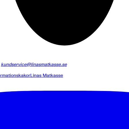
:
kundservice@linasmatkasse.se
ormationskakor
Linas Matkasse