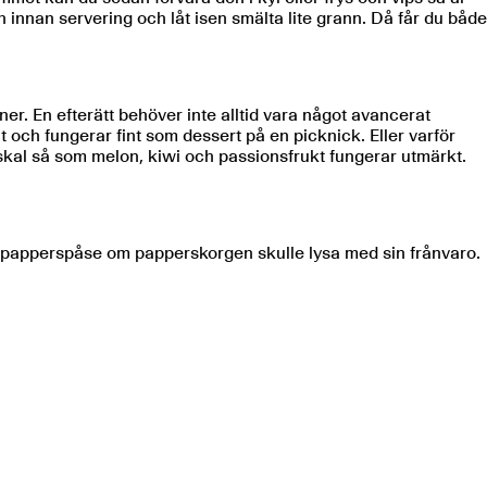
innan servering och låt isen smälta lite grann. Då får du både
r. En efterätt behöver inte alltid vara något avancerat
ch fungerar fint som dessert på en picknick. Eller varför
re skal så som melon, kiwi och passionsfrukt fungerar utmärkt.
xtra papperspåse om papperskorgen skulle lysa med sin frånvaro.