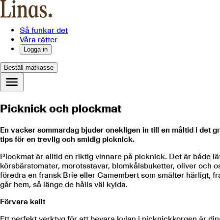
Så funkar det
Våra rätter
Logga in
Beställ matkasse
Picknick och plockmat
En vacker sommardag bjuder onekligen in till en måltid i det gr
tips för en trevlig och smidig picknick.
Plockmat är alltid en riktig vinnare på picknick. Det är både l
körsbärstomater, morotsstavar, blomkålsbuketter, oliver och os
föredra en fransk Brie eller Camembert som smälter härligt, fra
går hem, så länge de hålls väl kylda.
Förvara kallt
Ett perfekt verktyg för att bevara kylan i picknickkorgen är din