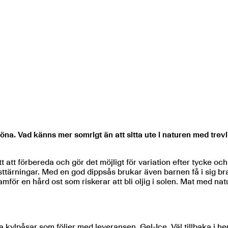
öna. Vad känns mer somrigt än att sitta ute i naturen med trev
ätt att förbereda och gör det möjligt för variation efter tycke
ttärningar. Med en god dippsås brukar även barnen få i sig br
mför en hård ost som riskerar att bli oljig i solen. Mat med natu
a kylpåsar som följer med leveransen, Gel-Ice. Väl tillbaka i he