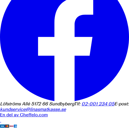
Löfströms Allé 5
172 66
Sundbyberg
Tlf:
02-001 234 05
E-post:
kundservice@linasmatkasse.se
En del av
Cheffelo.com