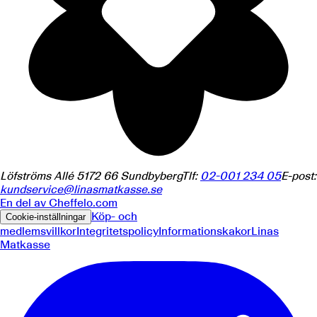
Löfströms Allé 5
172 66
Sundbyberg
Tlf:
02-001 234 05
E-post:
kundservice@linasmatkasse.se
En del av
Cheffelo.com
Köp- och
Cookie-inställningar
medlemsvillkor
Integritetspolicy
Informationskakor
Linas
Matkasse