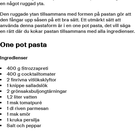
en något ruggad yta.
Den ruggade ytan tillsammans med formen på pastan gör att
den fångar upp såsen på ett bra sätt. Ett utmärkt sätt att
använda denna pastaform är i en one pot pasta, det vill säga
en rätt där du kokar pastan tillsammans med alla ingredienser.
One pot pasta
Ingredienser
400 g Strozzapreti
400 g cocktailtomater
2 finrivna vitlöksklyftor
1 knippe salladslök
2 grönsaksbuljongtärningar
1,2 liter vatten
1 msk tomatpuré
1 dl riven parmesan
1 msk smör
1 kruka persilja
Salt och peppar