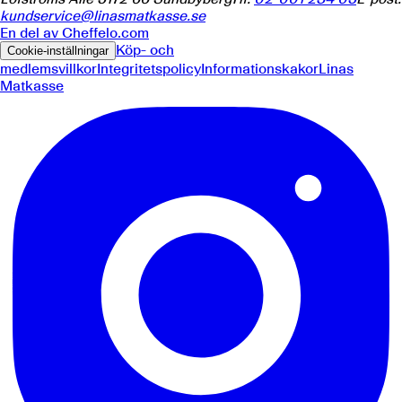
kundservice@linasmatkasse.se
En del av
Cheffelo.com
Köp- och
Cookie-inställningar
medlemsvillkor
Integritetspolicy
Informationskakor
Linas
Matkasse