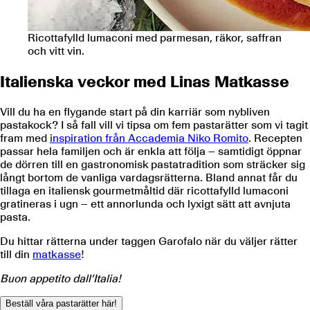
Ricottafylld lumaconi med parmesan, räkor, saffran
och vitt vin.
Italienska veckor med Linas Matkasse
Vill du ha en flygande start på din karriär som nybliven
pastakock? I så fall vill vi tipsa om fem pastarätter som vi tagit
fram med
inspiration från Accademia Niko Romito
. Recepten
passar hela familjen och är enkla att följa – samtidigt öppnar
de dörren till en gastronomisk pastatradition som sträcker sig
långt bortom de vanliga vardagsrätterna. Bland annat får du
tillaga en italiensk gourmetmåltid där ricottafylld lumaconi
gratineras i ugn – ett annorlunda och lyxigt sätt att avnjuta
pasta.
Du hittar rätterna under taggen Garofalo när du väljer rätter
till din
matkasse
!
Buon appetito dall’Italia!
Beställ våra pastarätter här!