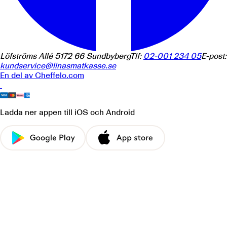
Löfströms Allé 5
172 66
Sundbyberg
Tlf:
02-001 234 05
E-post:
kundservice@linasmatkasse.se
En del av
Cheffelo.com
Ladda ner appen
till iOS och Android