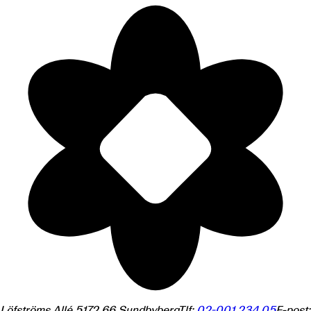
Löfströms Allé 5
172 66
Sundbyberg
Tlf:
02-001 234 05
E-post: